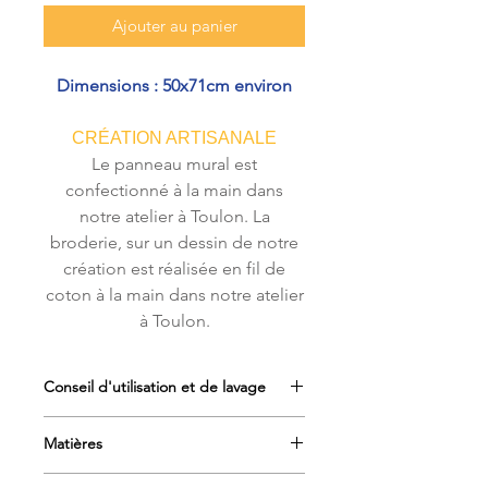
Ajouter au panier
Dimensions : 50x71cm environ
CRÉATION ARTISANALE
Le panneau mural est
confectionné à la main dans
notre atelier à Toulon. La
broderie, sur un dessin de notre
création est réalisée en fil de
coton à la main dans notre atelier
à Toulon.
Conseil d'utilisation et de lavage
Le panneau mural sans baguette
Matières
peut être lavé à la main dans de l’eau
à 30 degrés maximum.
Panneau mural en tissus 100% coton